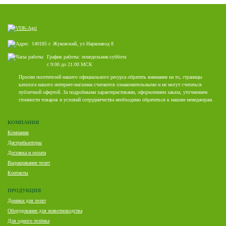
140185 г. Жуковский, ул Наркомвод 8
График работы: понедельник-суббота
с 9:00 до 21:00 МСК
Просим посетителей нашего официального ресурса обратить внимание на то, страницы
каталога нашего интернет-магазина считаются ознакомительными и не могут считаться
публичной офертой. За подробными характеристиками, оформлением заказа, уточнением
стоимости товаров и условий сотрудничества необходимо обратиться к нашим менеджерам.
КОМПАНИЯ
Компания
Дистрибьюторы
Доставка и оплата
Выращивание телят
Контакты
ПРОДУКЦИЯ
Домики для телят
Оборудование для животноводства
Для одного телёнка