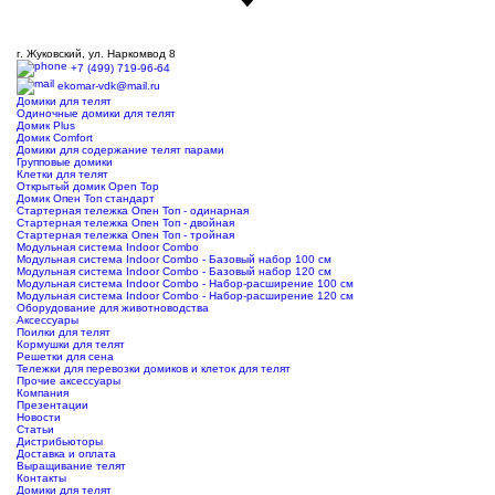
г. Жуковский, ул. Наркомвод 8
+7 (499) 719-96-64
ekomar-vdk@mail.ru
Домики для телят
Одиночные домики для телят
Домик Plus
Домик Comfort
Домики для содержание телят парами
Групповые домики
Клетки для телят
Открытый домик Open Top
Домик Опен Топ стандарт
Стартерная тележка Опен Топ - одинарная
Стартерная тележка Опен Топ - двойная
Стартерная тележка Опен Топ - тройная
Модульная система Indoor Combo
Модульная система Indoor Combo - Базовый набор 100 см
Модульная система Indoor Combo - Базовый набор 120 см
Модульная система Indoor Combo - Набор-расширение 100 см
Модульная система Indoor Combo - Набор-расширение 120 см
Оборудование для животноводства
Аксессуары
Поилки для телят
Кормушки для телят
Решетки для сена
Тележки для перевозки домиков и клеток для телят
Прочие аксессуары
Компания
Презентации
Новости
Статьи
Дистрибьюторы
Доставка и оплата
Выращивание телят
Контакты
Домики для телят