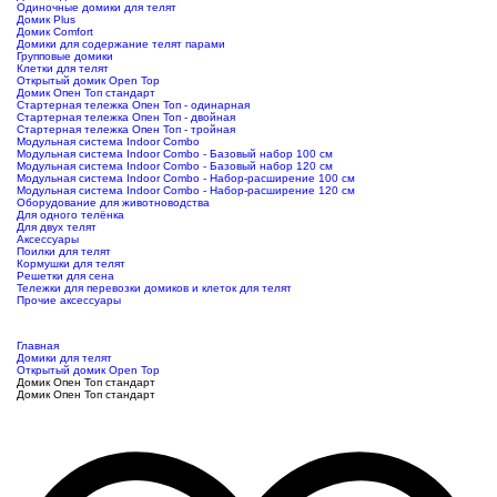
Одиночные домики для телят
Домик Plus
Домик Comfort
Домики для содержание телят парами
Групповые домики
Клетки для телят
Открытый домик Open Top
Домик Опен Топ стандарт
Стартерная тележка Опен Топ - одинарная
Стартерная тележка Опен Топ - двойная
Стартерная тележка Опен Топ - тройная
Модульная система Indoor Combo
Модульная система Indoor Combo - Базовый набор 100 см
Модульная система Indoor Combo - Базовый набор 120 см
Модульная система Indoor Combo - Набор-расширение 100 см
Модульная система Indoor Combo - Набор-расширение 120 см
Оборудование для животноводства
Для одного телёнка
Для двух телят
Аксессуары
Поилки для телят
Кормушки для телят
Решетки для сена
Тележки для перевозки домиков и клеток для телят
Прочие аксессуары
Главная
Домики для телят
Открытый домик Open Top
Домик Опен Топ стандарт
Домик Опен Топ стандарт