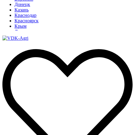
Донецк
Казань
Краснодар
Красноярск
Крым
Луганск
Москва
Нижний Новгород
Новосибирск
Омск
Павлодар
Ростов
Ростов-на-Дону
Рязань
Санкт-Петербург
Ставрополь
Тамбов
Тюмень
Узбекистан
Ульяновск
Ярославль