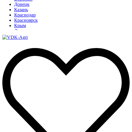
Донецк
Казань
Краснодар
Красноярск
Крым
Луганск
Москва
Нижний Новгород
Новосибирск
Омск
Павлодар
Ростов
Ростов-на-Дону
Рязань
Санкт-Петербург
Ставрополь
Тамбов
Тюмень
Узбекистан
Ульяновск
Ярославль