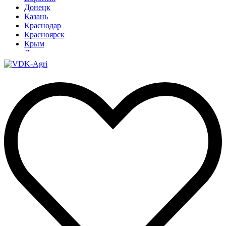
Донецк
Казань
Краснодар
Красноярск
Крым
Луганск
Москва
Нижний Новгород
Новосибирск
Омск
Павлодар
Ростов
Ростов-на-Дону
Рязань
Санкт-Петербург
Ставрополь
Тамбов
Тюмень
Узбекистан
Ульяновск
Ярославль