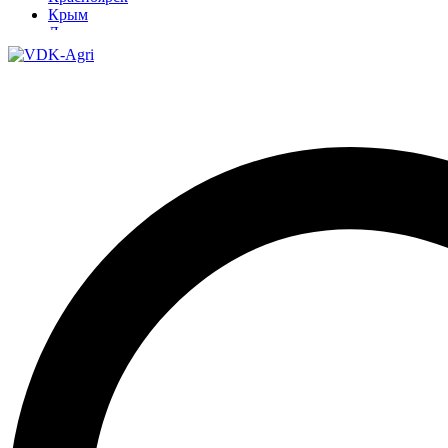
Крым
Луганск
Москва
Нижний Новгород
Новосибирск
Омск
Павлодар
Ростов
Ростов-на-Дону
Рязань
Санкт-Петербург
Ставрополь
Тамбов
Тюмень
Узбекистан
Ульяновск
Ярославль