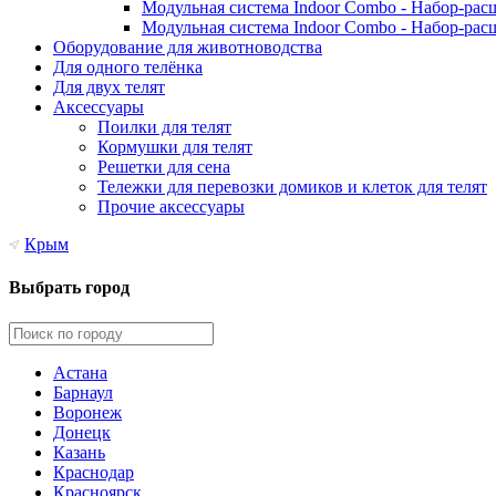
Модульная система Indoor Combo - Набор-рас
Модульная система Indoor Combo - Набор-рас
Оборудование для животноводства
Для одного телёнка
Для двух телят
Аксессуары
Поилки для телят
Кормушки для телят
Решетки для сена
Тележки для перевозки домиков и клеток для телят
Прочие аксессуары
Крым
Выбрать город
Астана
Барнаул
Воронеж
Донецк
Казань
Краснодар
Красноярск