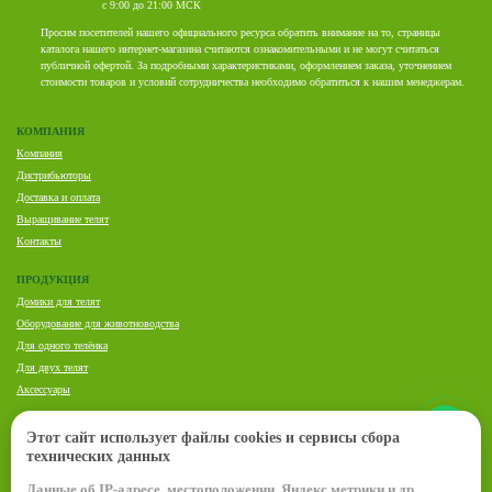
с 9:00 до 21:00 МСК
Просим посетителей нашего официального ресурса обратить внимание на то, страницы
каталога нашего интернет-магазина считаются ознакомительными и не могут считаться
публичной офертой. За подробными характеристиками, оформлением заказа, уточнением
стоимости товаров и условий сотрудничества необходимо обратиться к нашим менеджерам.
КОМПАНИЯ
Компания
Дистрибьюторы
Доставка и оплата
Выращивание телят
Контакты
ПРОДУКЦИЯ
Домики для телят
Оборудование для животноводства
Для одного телёнка
Для двух телят
Аксессуары
ПРЕДСТАВИТЕЛЬ VDK AGRI В РОССИИ И СНГ:
Этот сайт использует файлы cookies и сервисы сбора
Елена Комарь
технических данных
Данные об IP-адресе, местоположении, Яндекс метрики и др.
+7 (920) 636-21-38