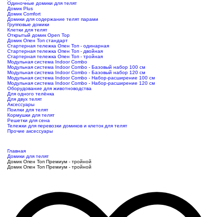
Одиночные домики для телят
Домик Plus
Домик Comfort
Домики для содержание телят парами
Групповые домики
Клетки для телят
Открытый домик Open Top
Домик Опен Топ стандарт
Стартерная тележка Опен Топ - одинарная
Стартерная тележка Опен Топ - двойная
Стартерная тележка Опен Топ - тройная
Модульная система Indoor Combo
Модульная система Indoor Combo - Базовый набор 100 см
Модульная система Indoor Combo - Базовый набор 120 см
Модульная система Indoor Combo - Набор-расширение 100 см
Модульная система Indoor Combo - Набор-расширение 120 см
Оборудование для животноводства
Для одного телёнка
Для двух телят
Аксессуары
Поилки для телят
Кормушки для телят
Решетки для сена
Тележки для перевозки домиков и клеток для телят
Прочие аксессуары
Главная
Домики для телят
Домик Опен Топ Премиум - тройной
Домик Опен Топ Премиум - тройной