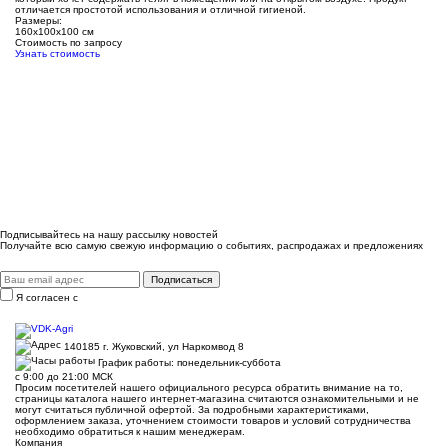
отличается простотой использования и отличной гигиеной.
Размеры:
160х100х100 см
Стоимость по запросу
Узнать стоимость
Подписывайтесь на нашу рассылку новостей
Получайте всю самую свежую информацию о событиях, распродажах и предложениях
Подписаться
Я согласен с
правилами и условиями обработки данных
140185 г. Жуковский, ул Наркомвод 8
График работы: понедельник-суббота
с 9:00 до 21:00 МСК
Просим посетителей нашего официального ресурса обратить внимание на то,
страницы каталога нашего интернет-магазина считаются ознакомительными и не
могут считаться публичной офертой. За подробными характеристиками,
оформлением заказа, уточнением стоимости товаров и условий сотрудничества
необходимо обратиться к нашим менеджерам.
Компания