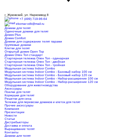
г. Жуковский, ул. Наркомвод 8
+7 (499) 719-96-64
ekomar-vdk@mail.ru
Домики для телят
Одиночные домики для телят
Домик Plus
Домик Comfort
Домики для содержание телят парами
Групповые домики
Клетки для телят
Открытый домик Open Top
Домик Опен Топ стандарт
Стартерная тележка Опен Топ - одинарная
Стартерная тележка Опен Топ - двойная
Стартерная тележка Опен Топ - тройная
Модульная система Indoor Combo
Модульная система Indoor Combo - Базовый набор 100 см
Модульная система Indoor Combo - Базовый набор 120 см
Модульная система Indoor Combo - Набор-расширение 100 см
Модульная система Indoor Combo - Набор-расширение 120 см
Оборудование для животноводства
Аксессуары
Поилки для телят
Кормушки для телят
Решетки для сена
Тележки для перевозки домиков и клеток для телят
Прочие аксессуары
Компания
Презентации
Новости
Статьи
Дистрибьюторы
Доставка и оплата
Выращивание телят
Контакты
Домики для телят